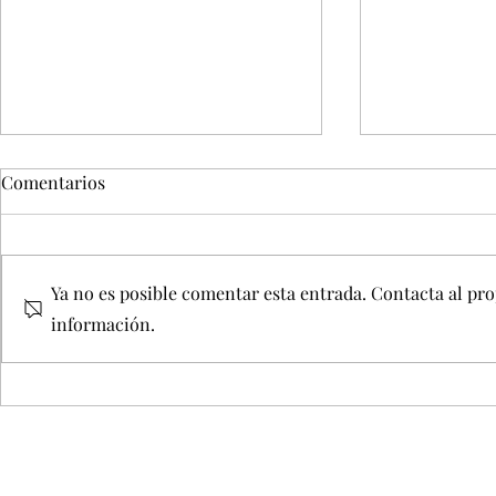
Comentarios
Ya no es posible comentar esta entrada. Contacta al pro
información.
Premio Lofa
Un cortometraje de Alfredo
Navarro, galardonado en
Navidades Sangrientas