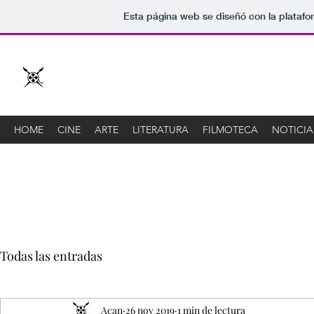
Esta página web se diseñó con la plataf
Acan
Asociación de cine y arte de Novelda
HOME
CINE
ARTE
LITERATURA
FILMOTECA
NOTICIA
Todas las entradas
Acan
26 nov 2019
1 min de lectura