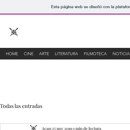
Esta página web se diseñó con la plataf
Acan
Asociación de cine y arte de Novelda
HOME
CINE
ARTE
LITERATURA
FILMOTECA
NOTICIA
Todas las entradas
Acan
25 nov 2019
1 min de lectura