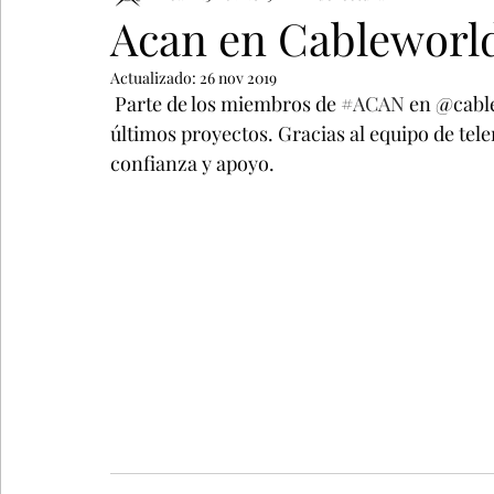
Acan en Cableworl
Actualizado:
26 nov 2019
 Parte de los miembros de 
#ACAN
 en @cabl
últimos proyectos. Gracias al equipo de tel
confianza y apoyo. 