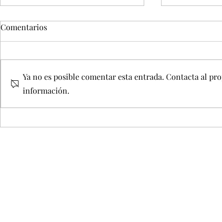
Comentarios
Ya no es posible comentar esta entrada. Contacta al pro
información.
Premio Lofa
Un cortometraje de Alfredo
Navarro, galardonado en
Navidades Sangrientas
©2019 por Acan, aso